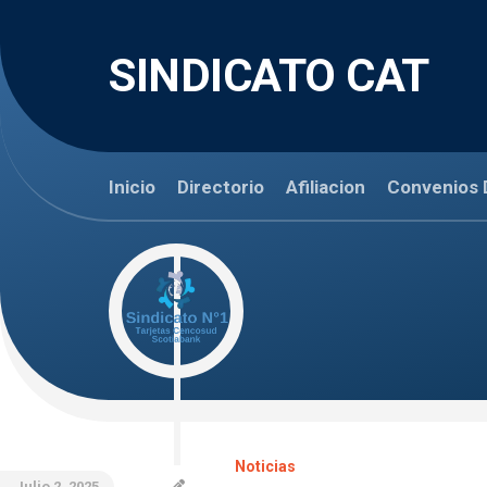
Skip
to
content
SINDICATO CAT
Inicio
Directorio
Afiliacion
Convenios 
Noticias
Julio 2, 2025