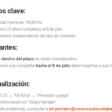
os clave:
ulio hasta las 18:00 hrs.
ta 12 años cumplidos al 8 de julio.
dores, independiente del tipo de contrato.
antes:
 dentro del plazo
no serán considerados.
resen a la compañía
hasta el 8 de julio
deben registrar a sus h
alización:
l CS → “Mi ficha” → “Previsión y pago”.
información en “Grupo familiar”.
de problemas, contactar a
mi.portalcs@cencosudscotiaba