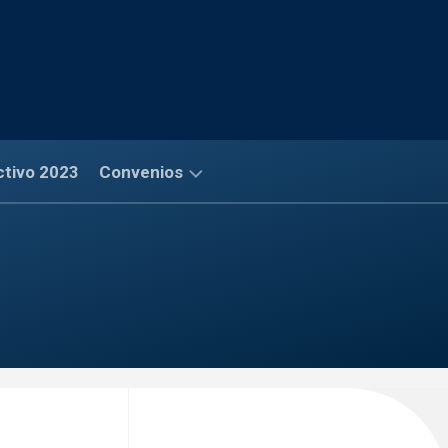
ctivo 2023
Convenios
Convenios
Financieros
Convenios
Salud
Convenios
Comerciales