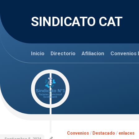
Skip
to
content
SINDICATO CAT
Inicio
Directorio
Afiliacion
Convenios 
Convenios
/
Destacado
/
enlaces
Septiembre 5, 2024