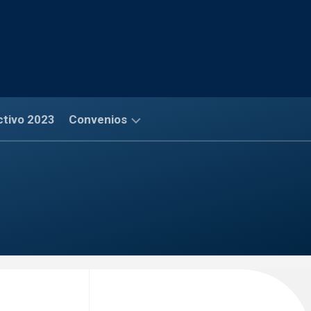
ctivo 2023
Convenios
Convenios
Financieros
Convenios
Salud
Convenios
Comerciales