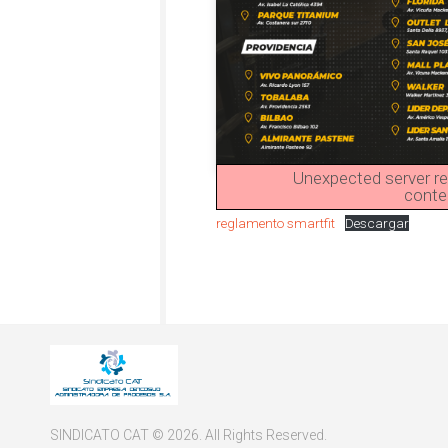
Unexpected server res
conte
reglamento smartfit
Descargar
SINDICATO CAT © 2026. All Rights Reserved.