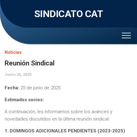
Skip
to
SINDICATO CAT
content
Noticias
Reunión Sindical
Junio 26, 2025
Fecha:
25 de junio de 2025
Estimados socios:
A continuación, les informamos sobre los avances y
novedades discutidos en la última reunión sindical:
1. DOMINGOS ADICIONALES PENDIENTES (2023-2025)