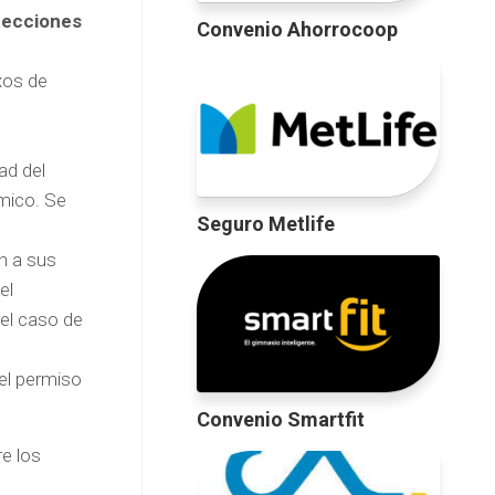
pecciones
Convenio Ahorrocoop
xos de
ad del
mico. Se
Seguro Metlife
n a sus
el
 el caso de
del permiso
Convenio Smartfit
e los