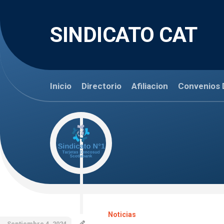
Skip
to
content
SINDICATO CAT
Inicio
Directorio
Afiliacion
Convenios 
Noticias
Septiembre 4, 2024