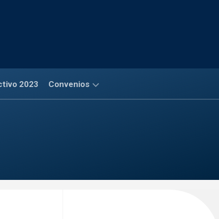
ctivo 2023
Convenios
Convenios
Financieros
Convenios
Salud
Convenios
Comerciales