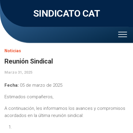
Skip
to
SINDICATO CAT
content
Noticias
Reunión Sindical
Marzo 31, 2025
Fecha:
05 de marzo de 2025
Estimados compañeros,
A continuación, les informamos los avances y compromisos
acordados en la última reunión sindical: