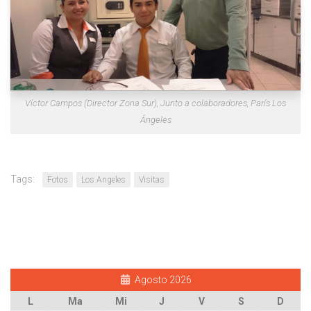
Víctor Campos (Director Zona Sur), Junto a colaboradores, París Los
Ángeles
Tags:
Fotos
Los Angeles
Visitas
Agosto 2026
L
Ma
Mi
J
V
S
D