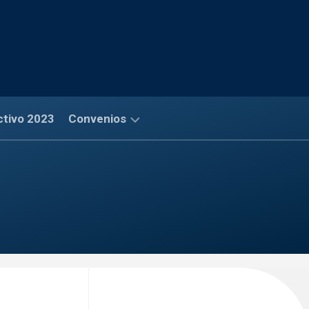
ctivo 2023
Convenios
Convenios
Financieros
Convenios
Salud
Convenios
Comerciales