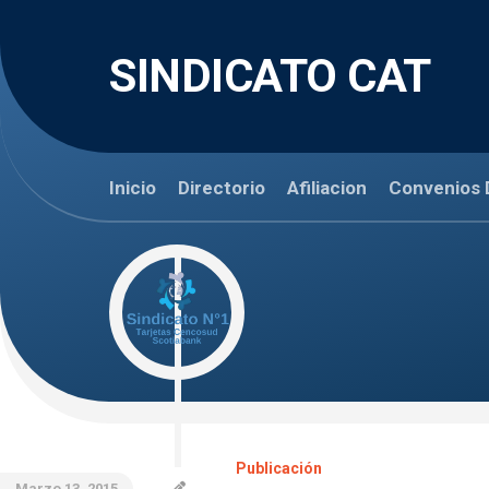
Skip
to
content
SINDICATO CAT
Inicio
Directorio
Afiliacion
Convenios 
Publicación
Marzo 13, 2015