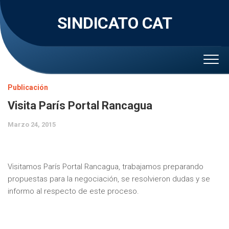
Skip
to
SINDICATO CAT
content
Publicación
Visita París Portal Rancagua
Marzo 24, 2015
Visitamos París Portal Rancagua, trabajamos preparando
propuestas para la negociación, se resolvieron dudas y se
informo al respecto de este proceso.