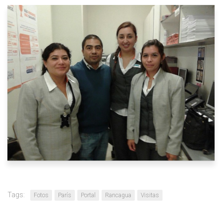
Tags:
Fotos
París
Portal
Rancagua
Visitas