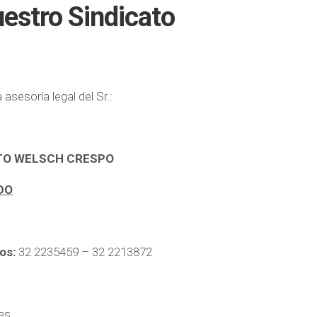
estro Sindicato
asesoría legal del Sr.:
TO WELSCH CRESPO
DO
os:
32 2235459 – 32 2213872
es