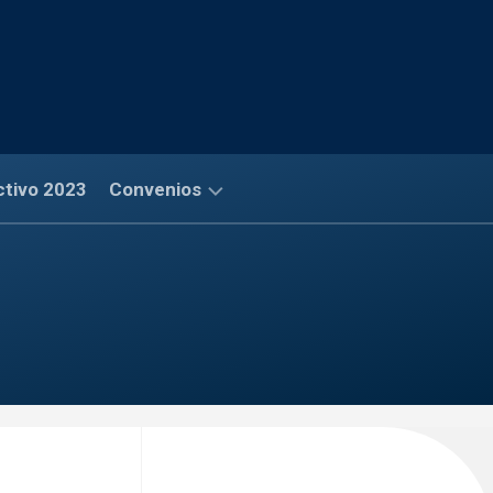
ctivo 2023
Convenios
Convenios
Financieros
Convenios
Salud
Convenios
Comerciales