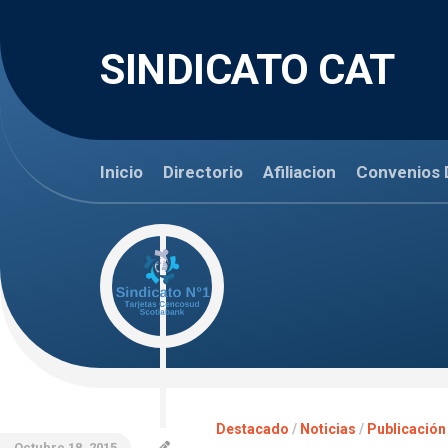
Skip
to
content
SINDICATO CAT
Inicio
Directorio
Afiliacion
Convenios 
Destacado
/
Noticias
/
Publicación
Octubre 18, 2015