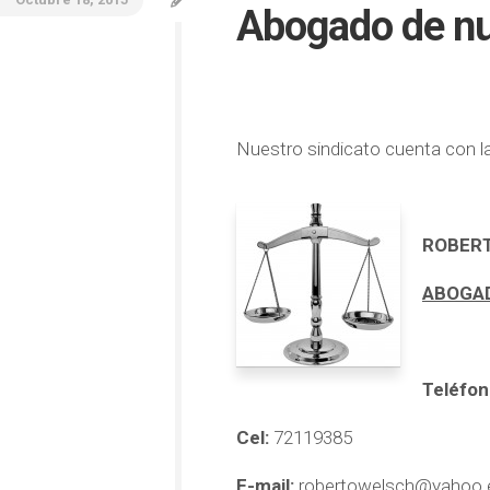
Abogado de nu
Nuestro sindicato cuenta con la 
ROBER
ABOGA
Teléfon
Cel:
72119385
E-mail:
robertowelsch@yahoo.