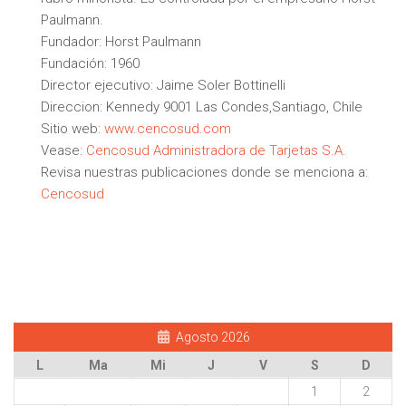
Paulmann.
Fundador:
Horst Paulmann
Fundación:
1960
Director ejecutivo:
Jaime Soler Bottinelli
Direccion: Kennedy 9001
Las Condes,Santiago,
Chile
Sitio web:
www.cencosud.com
Vease:
Cencosud Administradora de Tarjetas S.A.
Revisa nuestras publicaciones donde se menciona a:
Cencosud
Agosto 2026
L
Ma
Mi
J
V
S
D
1
2