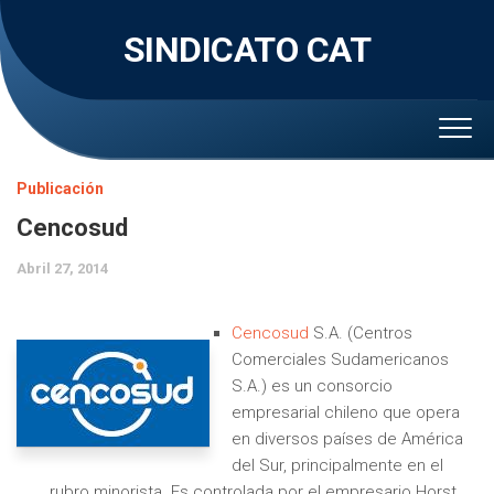
Skip
to
SINDICATO CAT
content
Publicación
Cencosud
Abril 27, 2014
Cencosud
S.A. (Centros
Comerciales Sudamericanos
S.A.)
es un consorcio
empresarial chileno que opera
en diversos países de América
del Sur, principalmente en el
rubro minorista. Es controlada por el empresario Horst