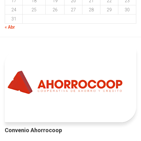
17
18
19
20
21
22
23
24
25
26
27
28
29
30
31
« Abr
Convenio Ahorrocoop