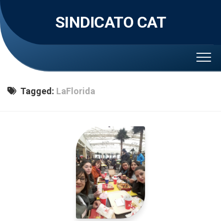
Skip
to
SINDICATO CAT
content
Tagged:
LaFlorida