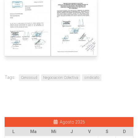
Tags:
Cencosud
Negociacion Colectiva
sindicato
Agosto 2026
L
Ma
Mi
J
V
S
D