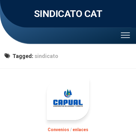
Skip
to
SINDICATO CAT
content
Tagged:
sindicato
Convenios
/
enlaces